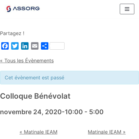
Aller
au
contenu
Partagez !
Facebook
Twitter
LinkedIn
Email
Partager
« Tous les Évènements
Cet évènement est passé
Colloque Bénévolat
novembre 24, 2020-10:00
-
5:00
«
Matinale IEAM
Matinale IEAM
»