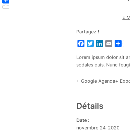
Partager
«
M
Partagez !
Facebook
Twitter
LinkedIn
Email
Par
Lorem ipsum dolor sit ame
sodales quis. Nunc feugi
+ Google Agenda
+ Expo
Détails
Date :
novembre 24, 2020