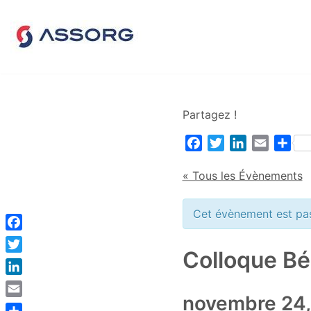
Aller
au
contenu
Partagez !
Facebook
Twitter
LinkedIn
Email
Par
« Tous les Évènements
Cet évènement est pa
Facebook
Colloque Bé
Twitter
LinkedIn
novembre 24
Email